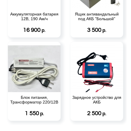
Аккумуляторная батарея
Ящик антивандальный
12В, 190 Ам/ч
под АКБ "Большой"
16 900
3 500
р.
р.
Блок питания,
Зарядное устройство для
Трансформатор 220/12В
АКБ
1 550
2 500
р.
р.