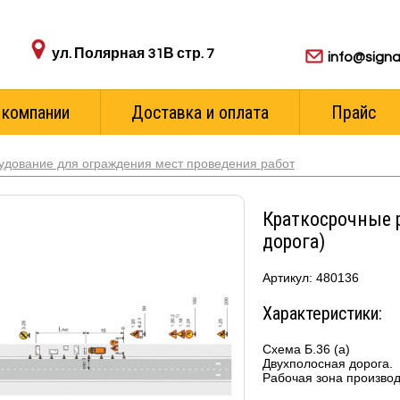
Адрес пункта выдачи:
Для ваших з
ул. Полярная 31В стр. 7
info@signa
 компании
Доставка и оплата
Прайс
удование для ограждения мест проведения работ
Краткосрочные 
дорога)
Артикул: 480136
Характеристики:
Схема Б.36 (а)
Двухполосная дорога.
Рабочая зона производ