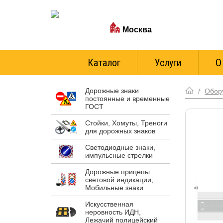
Ваш город:
Москва
Стоимость доставки
Каталог
Услуги
О
Дорожные знаки
/
Обор
постоянные и временные
ГОСТ
Стойки, Хомуты, Треноги
для дорожных знаков
Светодиодные знаки,
импульсные стрелки
Дорожные прицепы
световой индикации,
Мобильные знаки
Искусственная
неровность ИДН,
Лежачий полицейский