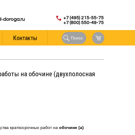
с 8.00 до 18.00 (мск)
аказов:
+7 (495) 215-55-75
l-doroga.ru
+7 (800) 550-49-75
Контакты
Поиск
работы на обочине (двухполосная
ства краткосрочных работ на
обочине (а)