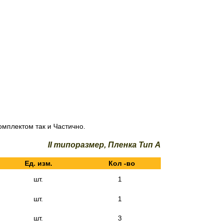
мплектом так и Частично.
II типоразмер, Пленка Тип А
Ед. изм.
Кол -во
шт.
1
шт.
1
шт.
3