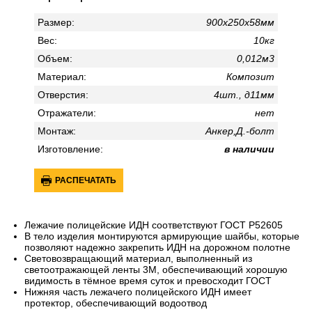
Размер:
900х250х58мм
Вес:
10кг
Объем:
0,012м3
Материал:
Композит
Отверстия:
4шт., д11мм
Отражатели:
нет
Монтаж:
Анкер,Д.-болт
Изготовление:
в наличии
РАСПЕЧАТАТЬ
Лежачие полицейские ИДН соответствуют ГОСТ Р52605
В тело изделия монтируются армирующие шайбы, которые
позволяют надежно закрепить ИДН на дорожном полотне
Световозвращающий материал, выполненный из
светоотражающей ленты 3М, обеспечивающий хорошую
видимость в тёмное время суток и превосходит ГОСТ
Нижняя часть лежачего полицейского ИДН имеет
протектор, обеспечивающий водоотвод