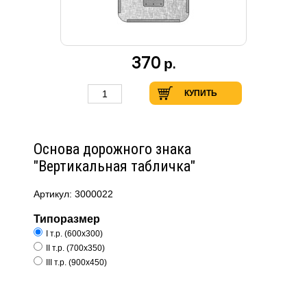
370
р.
КУПИТЬ
Основа дорожного знака
"Вертикальная табличка"
Артикул: 3000022
Типоразмер
I т.р. (600х300)
II т.р. (700х350)
III т.р. (900х450)